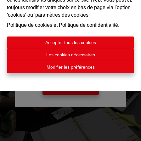
toujours modifier votre choix en bas de page via l'option
Estimer mon bien en ligne
'cookies' ou 'paramètres des cookies'.
Politique de cookies
et
Politique de confidentialité
.
Curieux de connaître la valeur de
votre bien ?
Recevez dès maintenant une
Accepter tous les cookies
estimation immobilière en ligne
Les cookies nécessaires
gratuite et découvrez la valeur
actuelle de votre propriété.
Modifier les préférences
Cliquez ici pour commencer