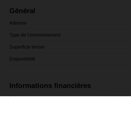
Général
Adresse
Type de l'environnement
Superficie terrain
Disponibilité
Informations financières
Prix
€ 230.000
Prix total
€ 230.000