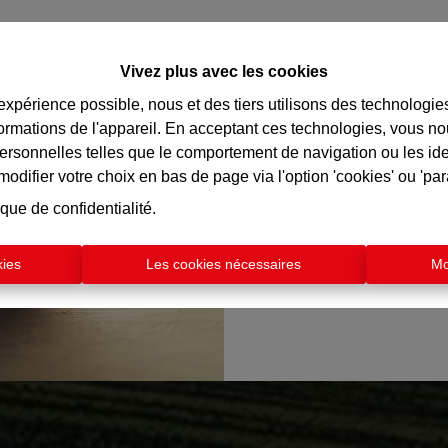
Estimer mon bi
Vivez plus avec les cookies
Curieux de connaître la v
 expérience possible, nous et des tiers utilisons des technologie
?
formations de l'appareil. En acceptant ces technologies, vous no
Recevez dès maintenan
personnelles telles que le comportement de navigation ou les ide
immobilière en ligne grat
difier votre choix en bas de page via l'option 'cookies' ou 'pa
valeur actuelle de vo
ique de confidentialité
.
Cliquez ici pour
kies
Les cookies nécessaires
Mo