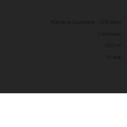
Rue de la Couverterie , 1370 Mélin
Campagne
1612 m²
A l'acte