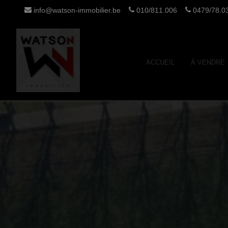
info@watson-immobilier.be
010/811.006
0479/78.03
ACCUEIL
À VENDRE
9/78.03.80
0493/18.51.51
Blog
Contact
lie)
(Waverley)