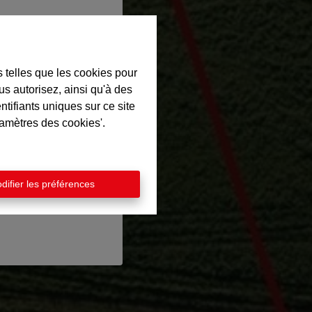
en en ligne
aleur de votre bien
s telles que les cookies pour
us autorisez, ainsi qu'à des
t une estimation
ntifiants uniques sur ce site
uite et découvrez la
ramètres des cookies'.
tre propriété.
 commencer
difier les préférences