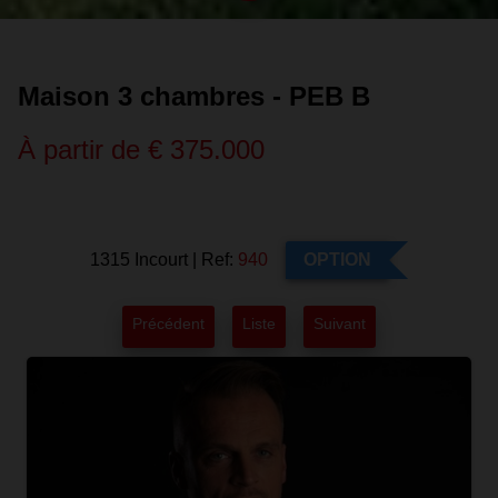
Maison 3 chambres - PEB B
À partir de € 375.000
1315 Incourt
|
Ref:
940
OPTION
Précédent
Liste
Suivant