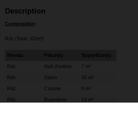
Description
Composition
:
Rdc (Total : 62m²)
Niveau
Pièce(s)
Superficie(s)
Rdc
Hall d'entrée
7 m²
Rdc
Salon
30 m²
Rdc
Cuisine
9 m²
Rdc
Buanderie
14 m²
Rdc
Wc séparé
2 m²
Niveau 1 (Total : 48m²)