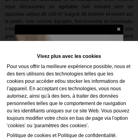
vous découvrirez un agréable hall menant vers un
spacieux séjour de ±30 m² baigné de lumière et ouvert sur
le jardin. Une cuisine équipée, fonctionnelle et conviviale,
s’intègre parfaitement à l’espace de vie tandis qu’une
grande buanderie ainsi qu’un WC séparé viennent
compléter le rez-de-chaussée.
À l’étage, le hall de nuit dessert 3 belles chambres (14 m²,
Vivez plus avec les cookies
13 m² et 10 m²) ainsi qu’une salle de douche moderne.
À l’extérieur, vous profiterez d’un agréable jardin orienté
Pour vous offrir la meilleure expérience possible, nous et
Sud-Est avec terrasse et magnifique vue dégagée sur les
des tiers utilisons des technologies telles que les
champs, offrant un cadre paisible particulièrement
cookies pour accéder et/ou stocker les informations de
apprécié.
l'appareil. En acceptant ces technologies, vous nous
La maison bénéficie de prestations actuelles et
autorisez, ainsi qu'à des tiers, à traiter des données
économiques : excellent PEB B, électricité conforme,
personnelles telles que le comportement de navigation
chaudière Vaillant gaz récente, châssis PVC double
ou les identifiants uniques sur ce site Web. Vous pouvez
vitrage ainsi que 12 panneaux photovoltaïques installés en
toujours modifier votre choix en bas de page via l'option
Estimer mon bien en ligne
2025.
'cookies' ou 'paramètres des cookies'.
Situation idéale à proximité immédiate des commodités :
Politique de cookies
et
Politique de confidentialité
.
Curieux de connaître la valeur de