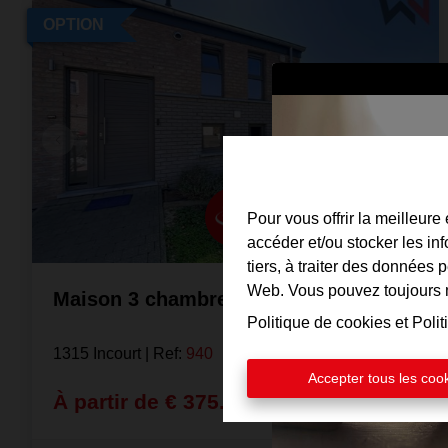
OPTION
Pour vous offrir la meilleure
accéder et/ou stocker les in
tiers, à traiter des données 
Web. Vous pouvez toujours mo
Maison 3 chambres - PEB B
Politique de cookies
et
Polit
1315 Incourt
|
Ref
: 
940
Accepter tous les coo
À partir de € 375.000