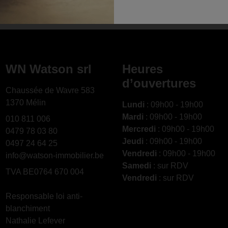
WN Watson srl
Heures
d’ouvertures
Chaussée de Wavre 583
1370 Mélin
Lundi
: 09h00 - 19h00
Mardi
: 09h00 - 19h00
010 811 006
Mercredi
: 09h00 - 19h00
0479 78 03 80
Jeudi
: 09h00 - 19h00
0497 24 64 25
Vendredi
: 09h00 - 19h00
info@watson-immobilier.be
Samedi
: sur RDV
TVA BE0764 670 004
Vendredi
: sur RDV
Responsable loi anti-
blanchiment
Nathalie Lefever