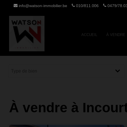
info@watson-immobilier.be
010/811.006
0479/78.03
ACCUEIL
À VENDRE
À vendre à Incour
9/78.03.80
0493/18.51.51
Blog
Contact
lie)
(Waverley)