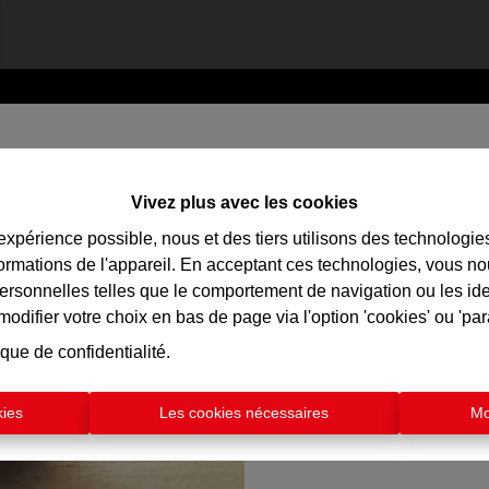
Estimer mon bi
Vivez plus avec les cookies
Curieux de connaître la v
 expérience possible, nous et des tiers utilisons des technologie
?
formations de l'appareil. En acceptant ces technologies, vous no
Recevez dès maintenan
personnelles telles que le comportement de navigation ou les ide
immobilière en ligne grat
difier votre choix en bas de page via l'option 'cookies' ou 'pa
valeur actuelle de vo
ique de confidentialité
.
Cliquez ici pour
kies
Les cookies nécessaires
Mo