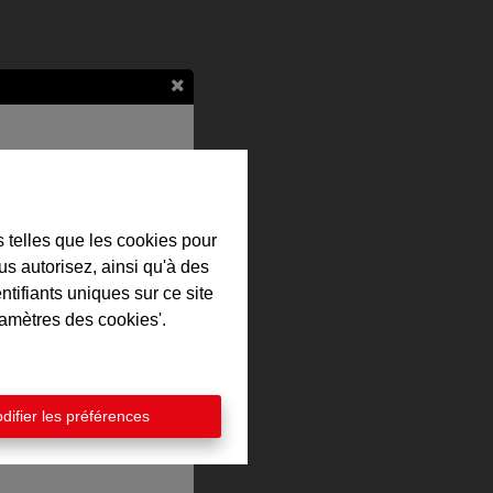
en en ligne
aleur de votre bien
s telles que les cookies pour
us autorisez, ainsi qu'à des
t une estimation
ntifiants uniques sur ce site
uite et découvrez la
ramètres des cookies'.
tre propriété.
 commencer
difier les préférences