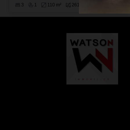
3
1
110 m²
261 m²