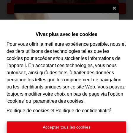
Demande d'informations
16 m²
Vivez plus avec les cookies
Pour vous offrir la meilleure expérience possible, nous et
des tiers utilisons des technologies telles que les
Watson immobilier vous propose, ce bureau individuel
cookies pour accéder et/ou stocker les informations de
remis à neuf, situé à Wavre à proximité des grands axes. A
l'appareil. En acceptant ces technologies, vous nous
seulement 5min du centre de Wavre, 10min de Grez-
autorisez, ainsi qu'à des tiers, à traiter des données
Doiceau et de Louvain-La-Neuve! Excellente situation
personnelles telles que le comportement de navigation
géographique. Une superficie d'environ 16 m², équipé d'un
ou les identifiants uniques sur ce site Web. Vous pouvez
système de climatisation/Chauffage et WC individuel (à
toujours modifier votre choix en bas de page via l'option
partager avec le bureau voisin) Charges: forfaitaire de
Estimer mon bien en ligne
'cookies' ou 'paramètres des cookies'.
50€/mois pour l'eau/électricité et l'entretien de l'immeuble.
Politique de cookies
et
Politique de confidentialité
.
Précompte immobilier: 200€ (à charge du locataire).
Curieux de connaître la valeur de
Besoin de plus d'espace? D'autres bureaux dans le même
votre bien ?
immeuble sont encore disponible. Idéal pour lancer votre
Recevez dès maintenant une
Accepter tous les cookies